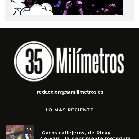
redaccion@35milimetros.es
LO MÁS RECIENTE
3.5
‘Gatos callejeros, de Ricky
Gervais’, la deprimente metedura