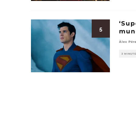
‘Sup
5
mun
Àlex Pér
3 MINUT