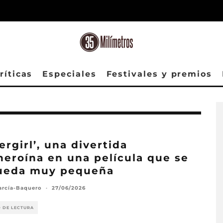
ríticas
Especiales
Festivales y premios
ergirl’, una divertida
heroína en una película que se
queda muy pequeña
arcía-Baquero
·
27/06/2026
O DE LECTURA