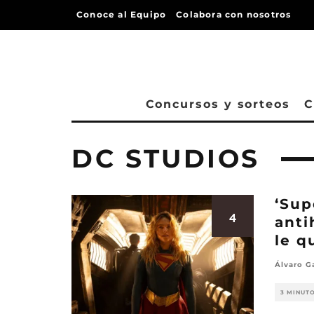
Conoce al Equipo
Colabora con nosotros
Concursos y sorteos
C
DC STUDIOS
‘Sup
4
anti
le 
Álvaro G
3 MINUT