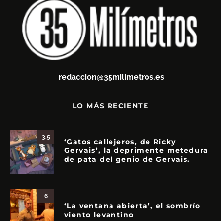
redaccion@35milimetros.es
LO MÁS RECIENTE
3.5
‘Gatos callejeros, de Ricky
Gervais’, la deprimente metedura
de pata del genio de Gervais.
6
‘La ventana abierta’, el sombrío
viento levantino