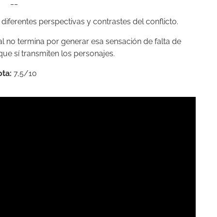
__
diferentes perspectivas y contrastes del conflicto.
l no termina por generar esa sensación de falta de
que sí transmiten los personajes.
ta:
7,5/10