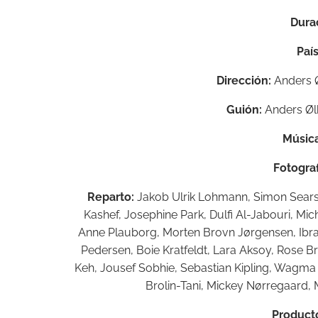
Dura
País
Dirección:
Anders 
Guión:
Anders Øl
Música
Fotograf
Reparto:
Jakob Ulrik Lohmann, Simon Sears,
Kashef, Josephine Park, Dulfi Al-Jabouri, Mi
Anne Plauborg, Morten Brovn Jørgensen, Ib
Pedersen, Boie Kratfeldt, Lara Aksoy, Rose Br
Keh, Jousef Sobhie, Sebastian Kipling, Wagma K
Brolin-Tani, Mickey Nørregaard, M
Producto