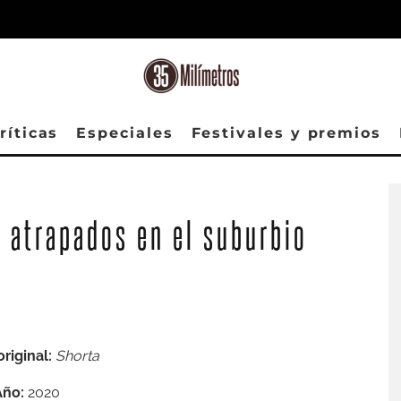
ríticas
Especiales
Festivales y premios
’, atrapados en el suburbio
original:
Shorta
Año:
2020