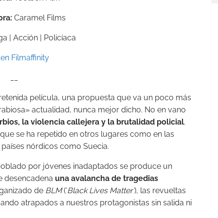
ora:
Caramel Films
ga | Acción | Policíaca
en Filmaffinity
__
tretenida película, una propuesta que va un poco más
«rabiosa» actualidad, nunca mejor dicho. No en vano
ios, la violencia callejera y la brutalidad policial
.
que se ha repetido en otros lugares como en las
e países nórdicos como Suecia.
y poblado por jóvenes inadaptados se produce un
que desencadena
una avalancha de tragedias
organizado de
BLM
(‘
Black Lives Matter’
), las revueltas
do atrapados a nuestros protagonistas sin salida ni