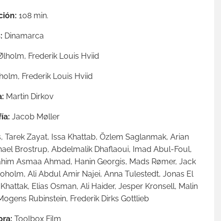
ción:
108 min.
:
Dinamarca
Ølholm,
Frederik Louis Hviid
holm,
Frederik Louis Hviid
:
Martin Dirkov
ía:
Jacob Møller
 Tarek Zayat, Issa Khattab, Özlem Saglanmak, Arian
chael Brostrup, Abdelmalik Dhaflaoui, Imad Abul-Foul,
rahim Asmaa Ahmad, Hanin Georgis, Mads Rømer, Jack
oholm, Ali Abdul Amir Najei, Anna Tulestedt, Jonas El
hattak, Elias Osman, Ali Haider, Jesper Kronsell, Malin
ogens Rubinstein, Frederik Dirks Gottlieb
ra:
Toolbox Film