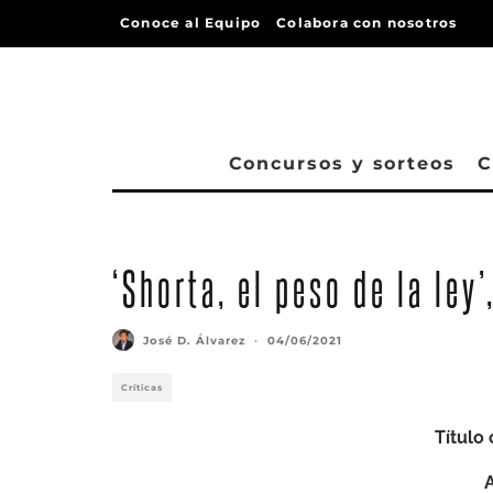
Conoce al Equipo
Colabora con nosotros
Concursos y sorteos
C
‘Shorta, el peso de la ley
José D. Álvarez
·
04/06/2021
Críticas
Título 