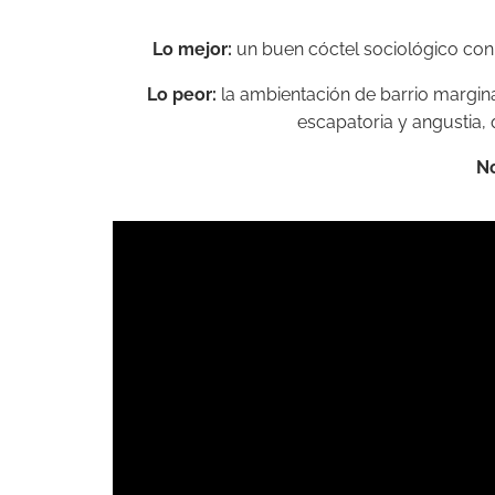
Lo mejor:
un buen cóctel sociológico con 
Lo peor:
la ambientación de barrio margina
escapatoria y angustia, 
No