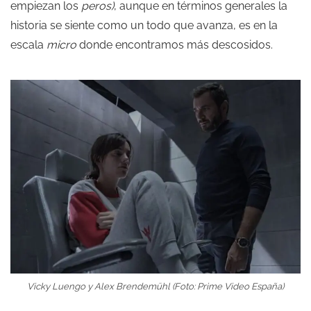
empiezan los
peros)
, aunque en términos generales la
historia se siente como un todo que avanza, es en la
escala
micro
donde encontramos más descosidos.
Vicky Luengo y Alex Brendemühl (Foto: Prime Video España)