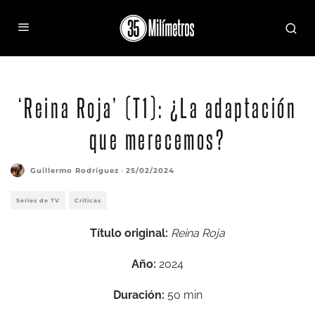
Vicky Luengo como Antonia Scott en 'Reina Roja'. Vía: Spinof
‘Reina Roja’ (T1): ¿La adaptación
que merecemos?
Guillermo Rodríguez
·
25/02/2024
Series de TV
Críticas
Título original:
Reina Roja
Año:
2024
Duración:
50 min