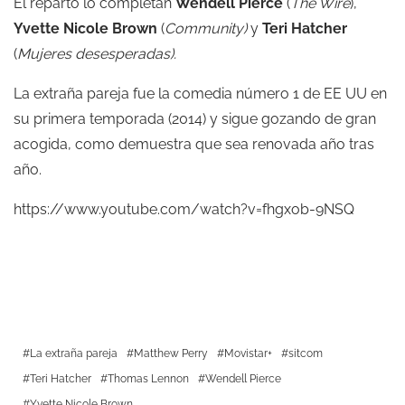
El reparto lo completan
Wendell Pierce
(
The Wire
),
Yvette Nicole Brown
(
Community)
y
Teri Hatcher
(
Mujeres desesperadas).
La extraña pareja fue la comedia número 1 de EE UU en
su primera temporada (2014) y sigue gozando de gran
acogida, como demuestra que sea renovada año tras
año.
https://www.youtube.com/watch?v=fhgxob-9NSQ
La extraña pareja
Matthew Perry
Movistar+
sitcom
Teri Hatcher
Thomas Lennon
Wendell Pierce
Yvette Nicole Brown