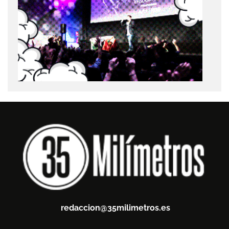
redaccion@35milimetros.es