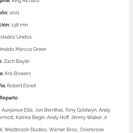
ginal
: King Richard
Año:
2021
ción:
138 min.
stados Unidos
inaldo Marcus Green
n:
Zach Baylin
a:
Kris Bowers
ía:
Robert Elswit
Reparto
,
Aunjanue Ellis,
Jon Bernthal,
Tony Goldwyn,
Andy
rmott,
Katrina Begin,
Andy Hoff,
Jimmy Walker Jr.
t,
Westbrook Studios,
Warner Bros.,
Overbrook