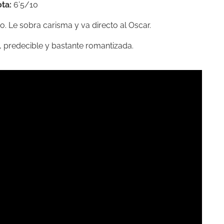
ta:
6’5/10
io. Le sobra carisma y va directo al Oscar.
, predecible y bastante romantizada.