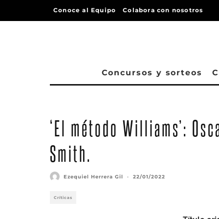
Conoce al Equipo
Colabora con nosotros
Concursos y sorteos
C
‘El método Williams’: Osca
Smith.
Ezequiel Herrera Gil
·
22/01/2022
Críticas