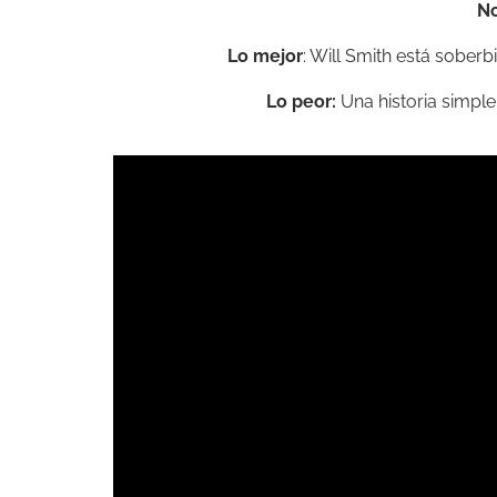
No
Lo mejor
: Will Smith está soberb
Lo peor:
Una historia simple