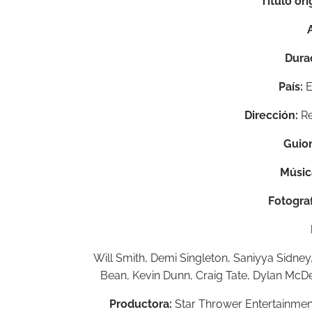
Título ori
Dura
País:
E
Dirección:
Re
Guio
Músic
Fotograf
Will Smith,
Demi Singleton,
Saniyya Sidney
Bean,
Kevin Dunn,
Craig Tate,
Dylan McDe
Productora:
Star Thrower Entertainmen