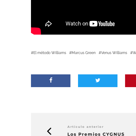
El método Williams
Marcus Green
Venus Williams
W
Artículo anterior
Los Premios CYGNUS