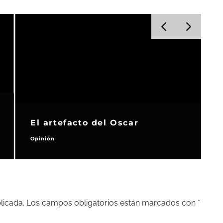
El artefacto del Oscar
Opinión
T
licada.
Los campos obligatorios están marcados con
*