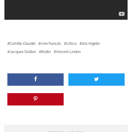
Camille Claudel
cine francés
crítica
Izïa Higelin
Jacques Doillon
Rodin
Vincent Lindon