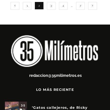
1
2
3
4
…
7
redaccion@35milimetros.es
LO MÁS RECIENTE
3.5
‘Gatos callejeros, de Ricky