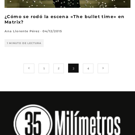
¿Cómo se rodó la escena «The bullet time» en
Matrix?
Ana Llorente Pérez
·
04/12/2015
1 MINUTO DE LECTURA
1
2
3
4