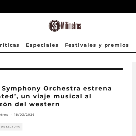
ríticas
Especiales
Festivales y premios
 Symphony Orchestra estrena
ted’, un viaje musical al
zón del western
etros
·
18/03/2026
 DE LECTURA