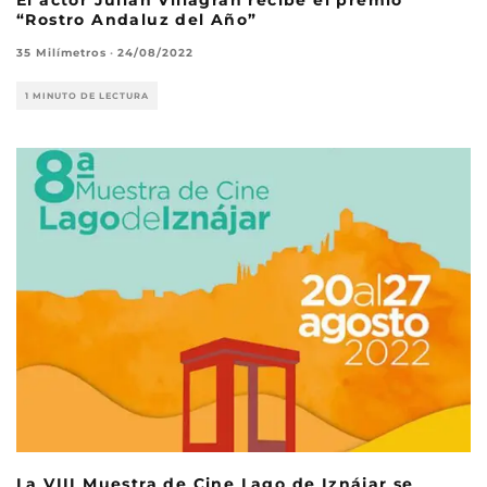
El actor Julián Villagrán recibe el premio
“Rostro Andaluz del Año”
35 Milímetros
·
24/08/2022
1 MINUTO DE LECTURA
La VIII Muestra de Cine Lago de Iznájar se