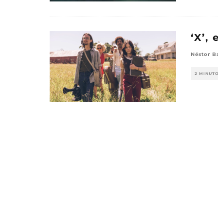
‘X’,
Néstor B
2 MINUT