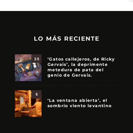
LO MÁS RECIENTE
‘Gatos callejeros, de Ricky
3.5
Gervais’, la deprimente
metedura de pata del
genio de Gervais.
6
‘La ventana abierta’, el
sombrío viento levantino