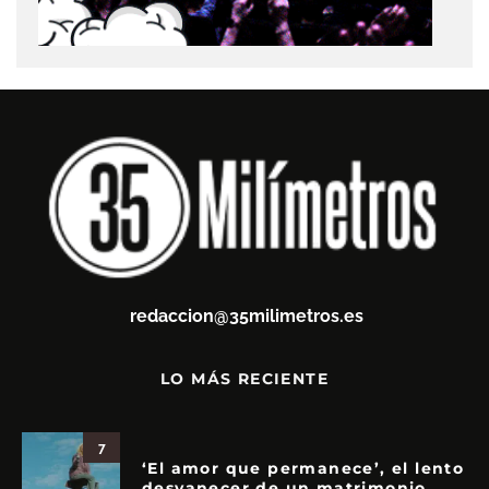
redaccion@35milimetros.es
LO MÁS RECIENTE
7
‘El amor que permanece’, el lento
desvanecer de un matrimonio