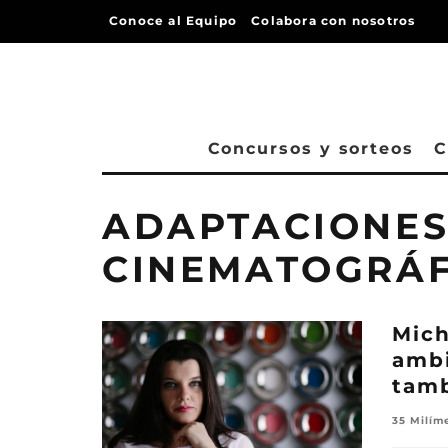
Conoce al Equipo
Colabora con nosotros
Concursos y sorteos
C
ADAPTACIONE
CINEMATOGRÁF
Mich
ambi
tamb
35 Milím