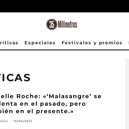
ríticas
Especiales
Festivales y premios
S
ICAS
elle Roche: «‘Malasangre’ se
enta en el pasado, pero
ién en el presente.»
etros
·
12/04/2021