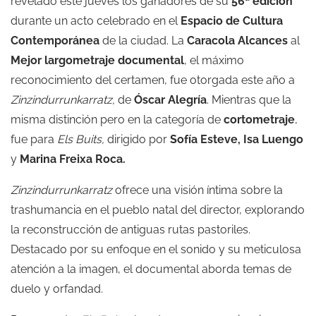
revelado este jueves los ganadores de su
56ª edición
durante un acto celebrado en el
Espacio de Cultura
Contemporánea
de la ciudad. La
Caracola Alcances
al
Mejor largometraje documental
, el máximo
reconocimiento del certamen, fue otorgada este año a
Zinzindurrunkarratz,
de
Óscar Alegría
. Mientras que la
misma distinción pero en la categoría de
cortometraje
,
fue para
Els Buits,
dirigido por
Sofía Esteve, Isa Luengo
y
Marina Freixa Roca.
Zinzindurrunkarratz
ofrece una visión íntima sobre la
trashumancia en el pueblo natal del director, explorando
la reconstrucción de antiguas rutas pastoriles.
Destacado por su enfoque en el sonido y su meticulosa
atención a la imagen, el documental aborda temas de
duelo y orfandad.