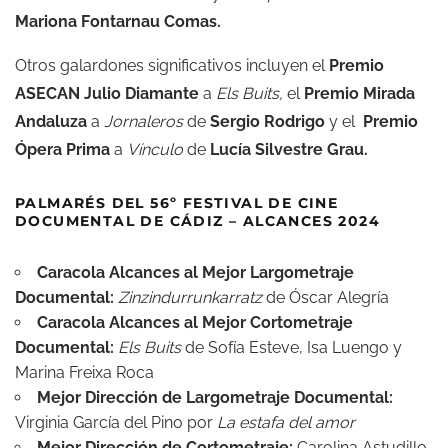
Mariona Fontarnau Comas.
Otros galardones significativos incluyen el
Premio
ASECAN Julio Diamante
a
Els Buits,
el
Premio Mirada
Andaluza
a
Jornaleros
de
Sergio Rodrigo
y el
Premio
Ópera Prima
a
Vínculo
de
Lucía Silvestre Grau.
PALMARÉS DEL 56º FESTIVAL DE CINE
DOCUMENTAL DE CÁDIZ – ALCANCES 2024
Caracola Alcances al Mejor Largometraje
Documental
:
Zinzindurrunkarratz
de Óscar Alegría
Caracola Alcances al Mejor Cortometraje
Documental
:
Els Buits
de Sofía Esteve, Isa Luengo y
Marina Freixa Roca
Mejor Dirección de Largometraje Documental
:
Virginia García del Pino por
La estafa del amor
Mejor Dirección de Cortometraje
:
Carolina Astudillo