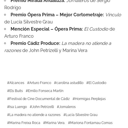
Premio Mirada Andaluza:
Jornaleros
de Sergio
Rodrigo
Premio Ópera Prima – Mejor Cortometraje:
Vínculo
de Lucía Silvestre Grau
Mención Especial – Ópera Prima:
El Custodio
de
Arturo Franco
Premio Cádiz Produce:
La madera no atiende a
razones
de John Petrizelli y Marina Vera
Alcances
Arturo Franco
carolina astudillo
El Custodio
Els Buits
Emilio Fonseca Martín
Festival de Cine Documental de Cádiz
Hormigas Perplejas
Isa Luengo
John Petrizelli
Jornaleros
La madera no atiende a razones
Lucía Silvestre Grau
Marina Freixa Roca
Marina Vera.
Mariona Fontarnau Comas