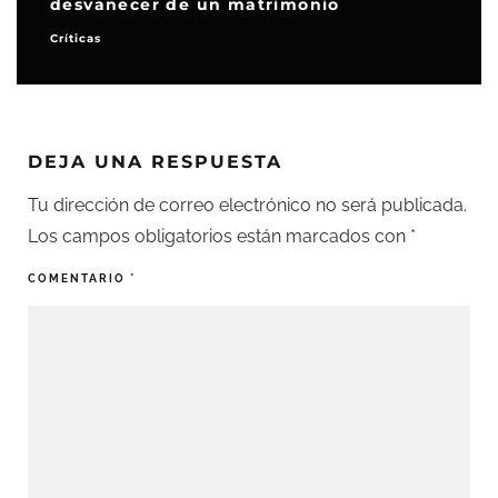
desvanecer de un matrimonio
fr
Críticas
Not
DEJA UNA RESPUESTA
Tu dirección de correo electrónico no será publicada.
Los campos obligatorios están marcados con
*
COMENTARIO
*