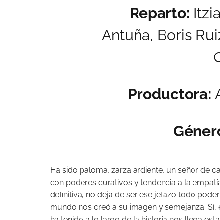
Reparto:
Itzi
Antuña,
Boris Rui
G
Productora:
A
Géner
Ha sido paloma, zarza ardiente, un señor de ca
con poderes curativos y tendencia a la empatí
definitiva, no deja de ser ese jefazo todo pod
mundo nos creó a su imagen y semejanza. Sí, 
ha tenido a lo largo de la historia nos llega 