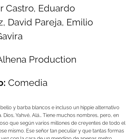
ar Castro,
Eduardo
z,
David Pareja,
Emilio
avira
lhena Production
o:
Comedia
bello y barba blancos e incluso un hippie alternativo
a. Dios, Yahvé, Alá… Tiene muchos nombres, pero, en
eroso que según varios millones de creyentes de todo el
ese mismo. Ese señor tan peculiar y que tantas formas
esta vez con la cara de un mendigo de apenas metro