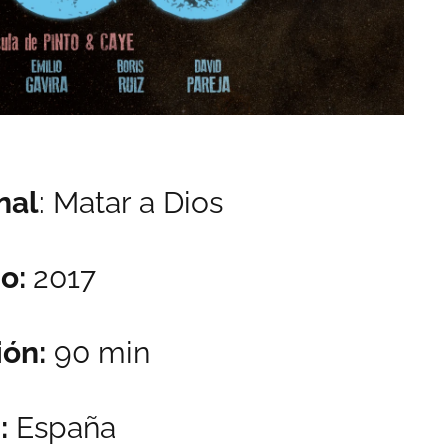
nal
: Matar a Dios
o:
2017
ón:
90 min
:
España