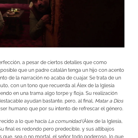
perfección, a pesar de ciertos detalles que como
 posible que un padre catalán tenga un hijo con acento
nto de la narración no acaba de cuajar. Se trata de un
uto, con un tono que recuerda al Álex de la Iglesia
ndo en una trama algo torpe y floja. Su realización
stacable ayudan bastante, pero, al final,
Matar a Dios
l ser humano que por su intento de refrescar el género.
recido a lo que hacía
La comunidad
(Álex de la Iglesia,
 final es redondo pero predecible, y sus altibajos
s que, sea o no mortal, el señor todo poderoso, lo que