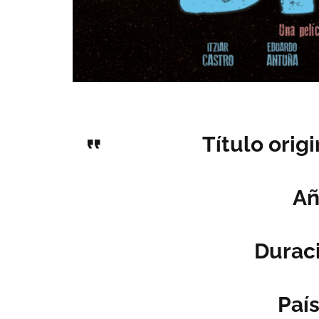
Título origi
Añ
Duraci
País