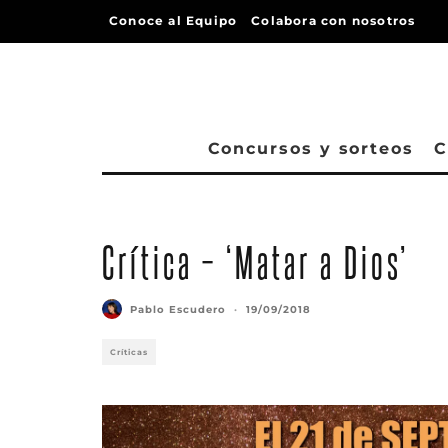
Conoce al Equipo
Colabora con nosotros
Concursos y sorteos
C
Crítica – ‘Matar a Dios’
Pablo Escudero
·
19/09/2018
Críticas