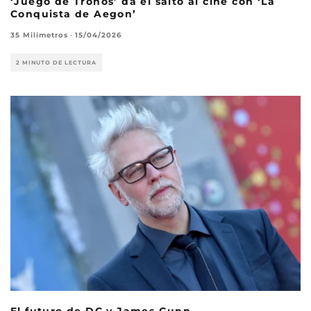
‘Juego de Tronos’ da el salto al cine con ‘La
Conquista de Aegon’
35 Milímetros
·
15/04/2026
2 MINUTO DE LECTURA
El futuro de DC y James Gunn