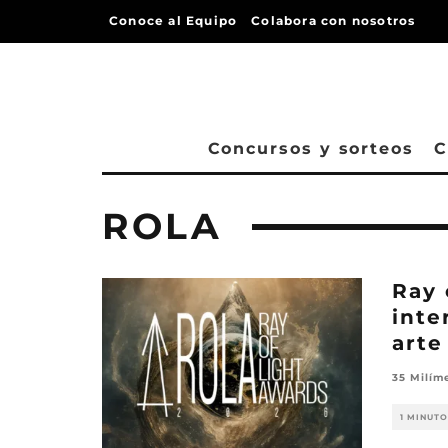
Conoce al Equipo
Colabora con nosotros
Concursos y sorteos
C
ROLA
Ray 
inte
arte
35 Milím
1 MINUTO