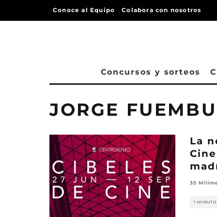
Conoce al Equipo
Colabora con nosotros
Concursos y sorteos
C
JORGE FUEMB
La n
Cine
madr
35 Milím
1 MINUTO