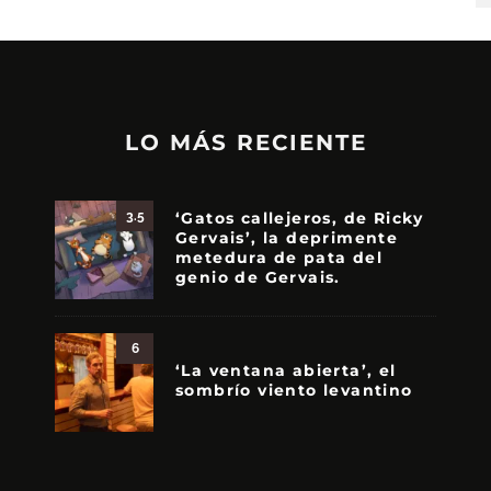
LO MÁS RECIENTE
‘Gatos callejeros, de Ricky
3.5
Gervais’, la deprimente
metedura de pata del
genio de Gervais.
6
‘La ventana abierta’, el
sombrío viento levantino