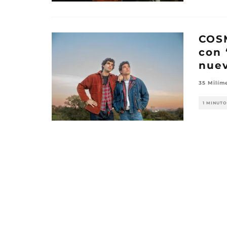
COSM
con 
nuev
35 Milím
1 MINUTO