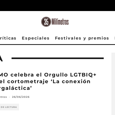
ríticas
Especiales
Festivales y premios
A
O celebra el Orgullo LGTBIQ+
el cortometraje ‘La conexión
rgaláctica’
etros
·
26/06/2026
 DE LECTURA