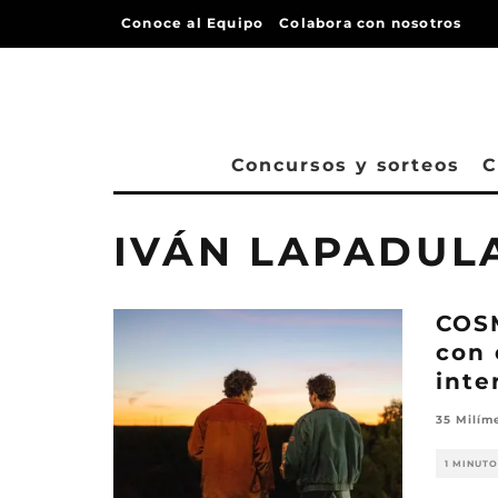
Conoce al Equipo
Colabora con nosotros
Concursos y sorteos
C
IVÁN LAPADUL
COSM
con 
inte
35 Milím
1 MINUTO