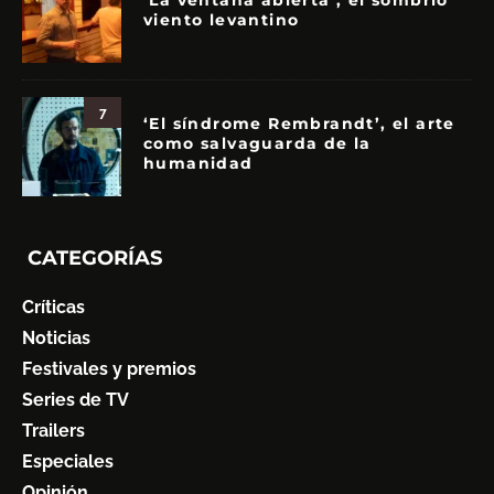
‘La ventana abierta’, el sombrío
viento levantino
7
‘El síndrome Rembrandt’, el arte
como salvaguarda de la
humanidad
CATEGORÍAS
Críticas
Noticias
Festivales y premios
Series de TV
Trailers
Especiales
Opinión