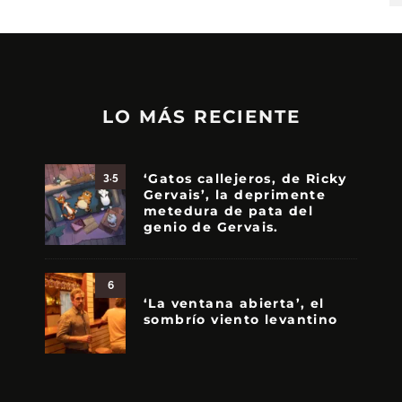
LO MÁS RECIENTE
‘Gatos callejeros, de Ricky
3.5
Gervais’, la deprimente
metedura de pata del
genio de Gervais.
6
‘La ventana abierta’, el
sombrío viento levantino