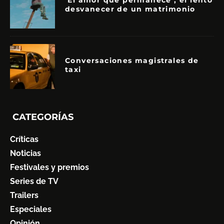
‘El amor que permanece’, el lento
desvanecer de un matrimonio
Conversaciones magistrales de
taxi
CATEGORÍAS
Críticas
Noticias
Festivales y premios
Series de TV
Trailers
Especiales
Opinión